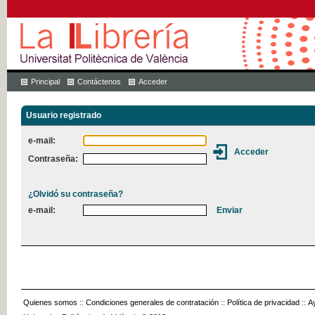
Principal
Contáctenos
Acceder
Usuario registrado
e-mail:
Contraseña:
¿Olvidó su contraseña?
e-mail:
Quienes somos
::
Condiciones generales de contratación
::
Política de privacidad
::
A