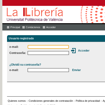
Principal
Contáctenos
Acceder
Usuario registrado
e-mail:
Contraseña:
¿Olvidó su contraseña?
e-mail:
Quienes somos
::
Condiciones generales de contratación
::
Política de privacidad
::
A