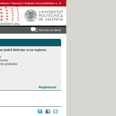
tellano
/
Valencià
/
English
|
Accesibilidad:
a
·
A
Atención al cliente
e podrá disfrutar si se registra:


iones

es gratuitas
