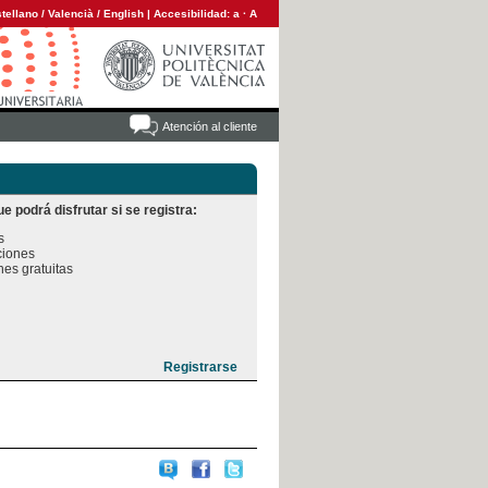
tellano
/
Valencià
/
English
|
Accesibilidad:
a
·
A
Atención al cliente
e podrá disfrutar si se registra:


iones

es gratuitas
