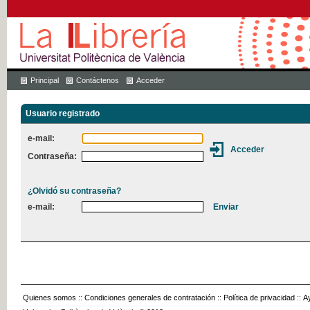
Principal
Contáctenos
Acceder
Usuario registrado
e-mail:
Contraseña:
¿Olvidó su contraseña?
e-mail:
Quienes somos
::
Condiciones generales de contratación
::
Política de privacidad
::
A