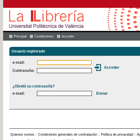
Principal
Contáctenos
Acceder
Usuario registrado
e-mail:
Contraseña:
¿Olvidó su contraseña?
e-mail:
Quienes somos
::
Condiciones generales de contratación
::
Política de privacidad
::
A