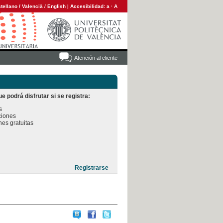
tellano
/
Valencià
/
English
|
Accesibilidad:
a
·
A
Atención al cliente
e podrá disfrutar si se registra:


iones

es gratuitas
