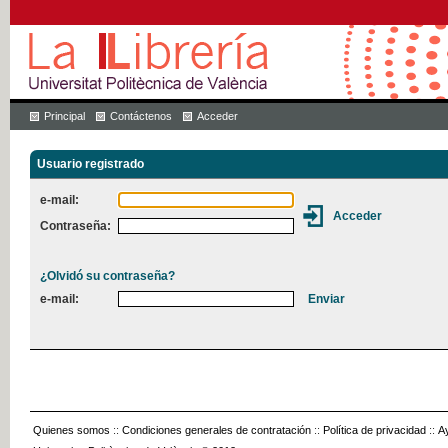
Principal
Contáctenos
Acceder
Usuario registrado
e-mail:
Contraseña:
¿Olvidó su contraseña?
e-mail:
Quienes somos
::
Condiciones generales de contratación
::
Política de privacidad
::
A