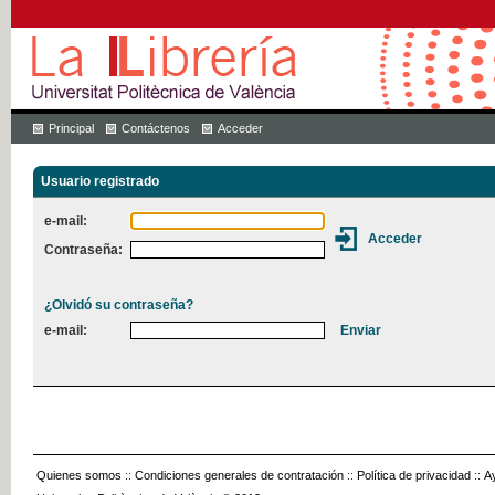
Principal
Contáctenos
Acceder
Usuario registrado
e-mail:
Contraseña:
¿Olvidó su contraseña?
e-mail:
Quienes somos
::
Condiciones generales de contratación
::
Política de privacidad
::
A