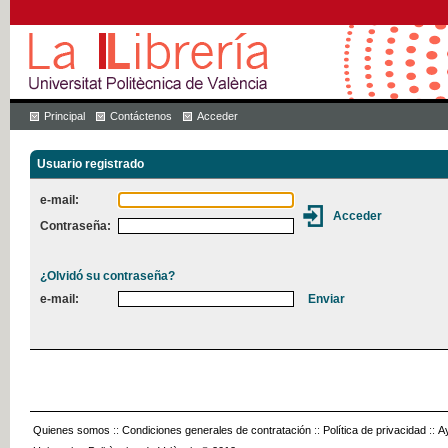
Principal
Contáctenos
Acceder
Usuario registrado
e-mail:
Contraseña:
¿Olvidó su contraseña?
e-mail:
Quienes somos
::
Condiciones generales de contratación
::
Política de privacidad
::
A