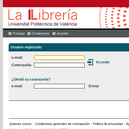
Principal
Contáctenos
Acceder
Usuario registrado
e-mail:
Contraseña:
¿Olvidó su contraseña?
e-mail:
Quienes somos
::
Condiciones generales de contratación
::
Política de privacidad
::
A