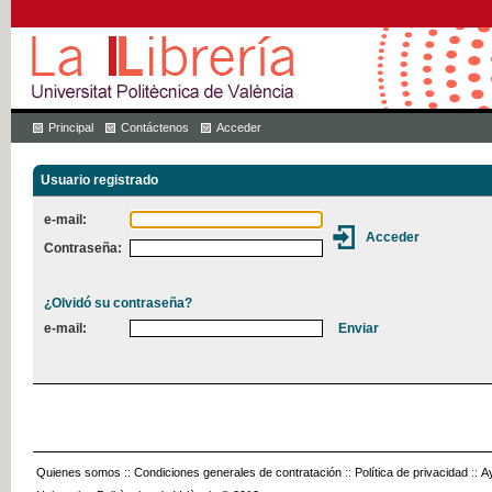
Principal
Contáctenos
Acceder
Usuario registrado
e-mail:
Contraseña:
¿Olvidó su contraseña?
e-mail:
Quienes somos
::
Condiciones generales de contratación
::
Política de privacidad
::
A