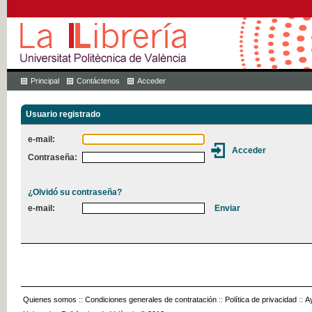
Principal
Contáctenos
Acceder
Usuario registrado
e-mail:
Contraseña:
¿Olvidó su contraseña?
e-mail:
Quienes somos
::
Condiciones generales de contratación
::
Política de privacidad
::
A