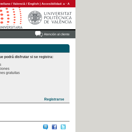
tellano
/
Valencià
/
English
|
Accesibilidad:
a
·
A
Atención al cliente
e podrá disfrutar si se registra:


iones

es gratuitas
