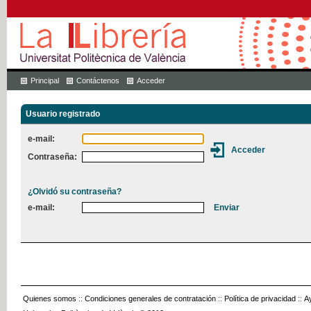
Principal
Contáctenos
Acceder
Usuario registrado
e-mail:
Contraseña:
¿Olvidó su contraseña?
e-mail:
Quienes somos
::
Condiciones generales de contratación
::
Política de privacidad
::
A