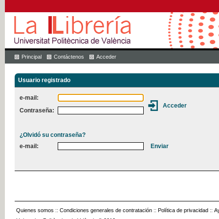
Principal
Contáctenos
Acceder
Usuario registrado
e-mail:
Contraseña:
¿Olvidó su contraseña?
e-mail:
Quienes somos
::
Condiciones generales de contratación
::
Política de privacidad
::
A