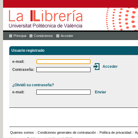
Principal
Contáctenos
Acceder
Usuario registrado
e-mail:
Contraseña:
¿Olvidó su contraseña?
e-mail:
Quienes somos
::
Condiciones generales de contratación
::
Política de privacidad
::
A