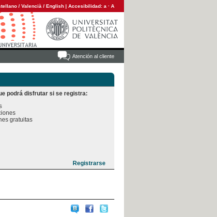
tellano
/
Valencià
/
English
|
Accesibilidad:
a
·
A
Atención al cliente
e podrá disfrutar si se registra:


iones

es gratuitas
