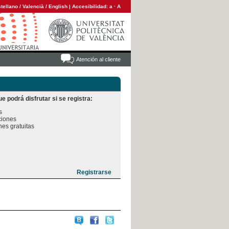
tellano
/
Valencià
/
English
|
Accesibilidad:
a
·
A
Atención al cliente
e podrá disfrutar si se registra:


iones

es gratuitas
