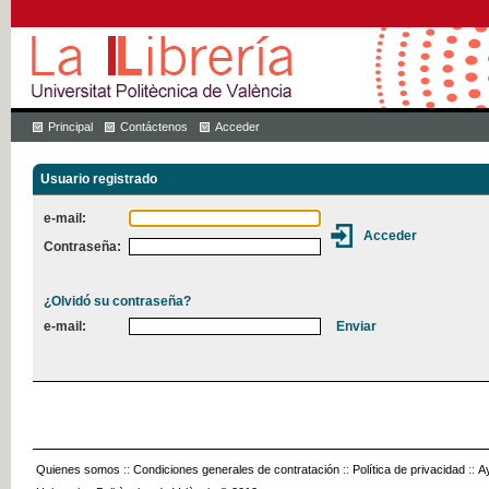
Principal
Contáctenos
Acceder
Usuario registrado
e-mail:
Contraseña:
¿Olvidó su contraseña?
e-mail:
Quienes somos
::
Condiciones generales de contratación
::
Política de privacidad
::
A