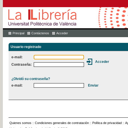
Principal
Contáctenos
Acceder
Usuario registrado
e-mail:
Contraseña:
¿Olvidó su contraseña?
e-mail:
Quienes somos
::
Condiciones generales de contratación
::
Política de privacidad
::
A