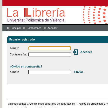
Principal
Contáctenos
Acceder
Usuario registrado
e-mail:
Contraseña:
¿Olvidó su contraseña?
e-mail:
Quienes somos
::
Condiciones generales de contratación
::
Política de privacidad
::
A