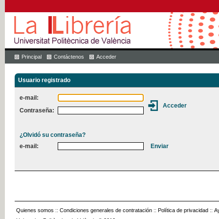
Principal
Contáctenos
Acceder
Usuario registrado
e-mail:
Contraseña:
¿Olvidó su contraseña?
e-mail:
Quienes somos
::
Condiciones generales de contratación
::
Política de privacidad
::
A