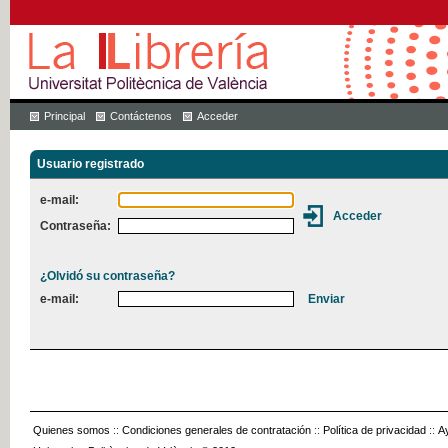
Principal
Contáctenos
Acceder
Usuario registrado
e-mail:
Contraseña:
¿Olvidó su contraseña?
e-mail:
Quienes somos
::
Condiciones generales de contratación
::
Política de privacidad
::
A