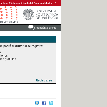
tellano
/
Valencià
/
English
|
Accesibilidad:
a
·
A
Atención al cliente
e podrá disfrutar si se registra:


iones

es gratuitas
