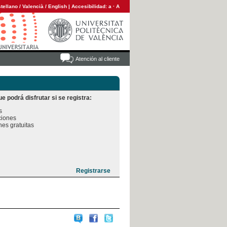
tellano
/
Valencià
/
English
|
Accesibilidad:
a
·
A
Atención al cliente
e podrá disfrutar si se registra:


iones

es gratuitas
