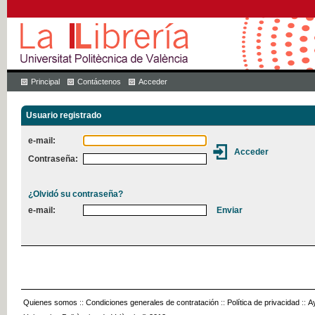
Principal
Contáctenos
Acceder
Usuario registrado
e-mail:
Contraseña:
¿Olvidó su contraseña?
e-mail:
Quienes somos
::
Condiciones generales de contratación
::
Política de privacidad
::
A