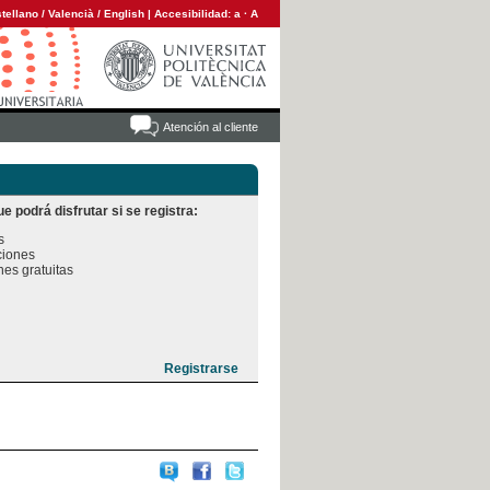
tellano
/
Valencià
/
English
|
Accesibilidad:
a
·
A
Atención al cliente
e podrá disfrutar si se registra:


iones

es gratuitas
