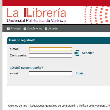
Principal
Contáctenos
Acceder
Usuario registrado
e-mail:
Contraseña:
¿Olvidó su contraseña?
e-mail:
Quienes somos
::
Condiciones generales de contratación
::
Política de privacidad
::
A