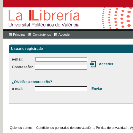
Principal
Contáctenos
Acceder
Usuario registrado
e-mail:
Contraseña:
¿Olvidó su contraseña?
e-mail:
Quienes somos
::
Condiciones generales de contratación
::
Política de privacidad
::
A