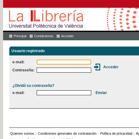
Principal
Contáctenos
Acceder
Usuario registrado
e-mail:
Contraseña:
¿Olvidó su contraseña?
e-mail:
Quienes somos
::
Condiciones generales de contratación
::
Política de privacidad
::
A