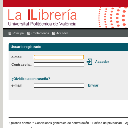
Principal
Contáctenos
Acceder
Usuario registrado
e-mail:
Contraseña:
¿Olvidó su contraseña?
e-mail:
Quienes somos
::
Condiciones generales de contratación
::
Política de privacidad
::
A