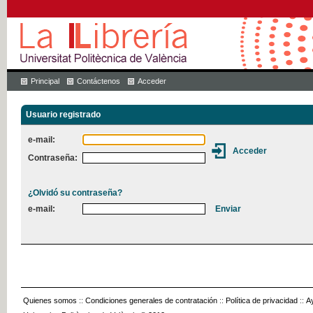
Principal
Contáctenos
Acceder
Usuario registrado
e-mail:
Contraseña:
¿Olvidó su contraseña?
e-mail:
Quienes somos
::
Condiciones generales de contratación
::
Política de privacidad
::
A