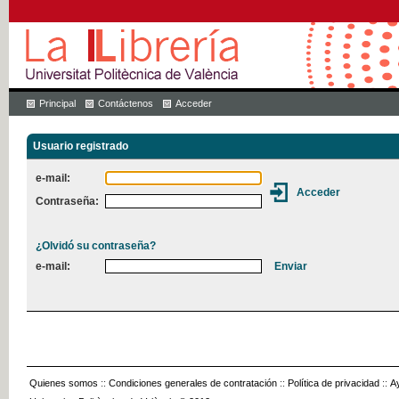
Principal
Contáctenos
Acceder
Usuario registrado
e-mail:
Contraseña:
¿Olvidó su contraseña?
e-mail:
Quienes somos
::
Condiciones generales de contratación
::
Política de privacidad
::
A