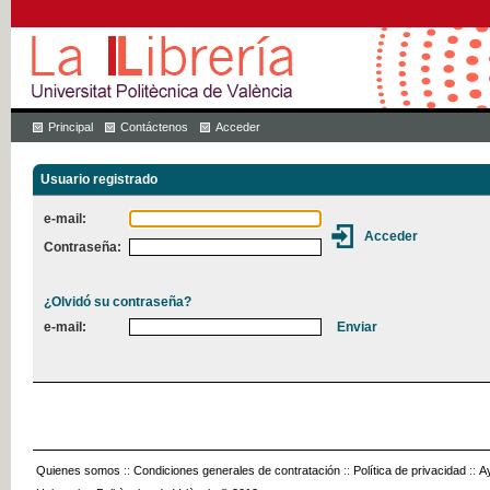
Principal
Contáctenos
Acceder
Usuario registrado
e-mail:
Contraseña:
¿Olvidó su contraseña?
e-mail:
Quienes somos
::
Condiciones generales de contratación
::
Política de privacidad
::
A