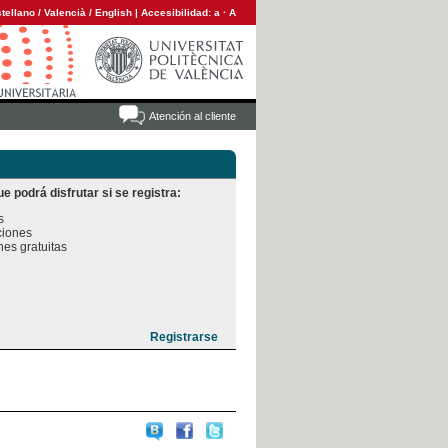
tellano
/
Valencià
/
English
|
Accesibilidad:
a
·
A
Atención al cliente
e podrá disfrutar si se registra:


iones

es gratuitas
