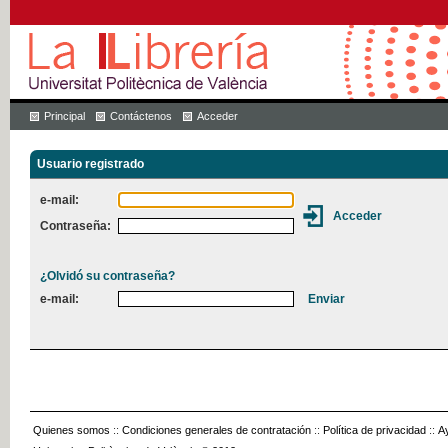
Principal
Contáctenos
Acceder
Usuario registrado
e-mail:
Contraseña:
¿Olvidó su contraseña?
e-mail:
Quienes somos
::
Condiciones generales de contratación
::
Política de privacidad
::
A