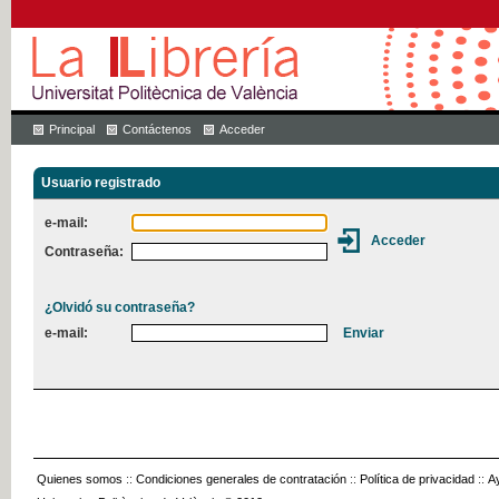
Principal
Contáctenos
Acceder
Usuario registrado
e-mail:
Contraseña:
¿Olvidó su contraseña?
e-mail:
Quienes somos
::
Condiciones generales de contratación
::
Política de privacidad
::
A