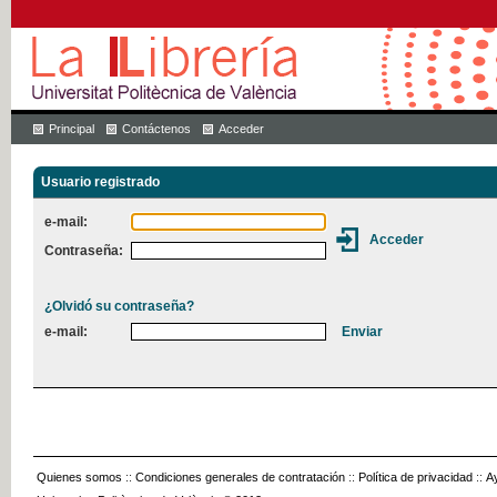
Principal
Contáctenos
Acceder
Usuario registrado
e-mail:
Contraseña:
¿Olvidó su contraseña?
e-mail:
Quienes somos
::
Condiciones generales de contratación
::
Política de privacidad
::
A