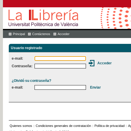
Principal
Contáctenos
Acceder
Usuario registrado
e-mail:
Contraseña:
¿Olvidó su contraseña?
e-mail:
Quienes somos
::
Condiciones generales de contratación
::
Política de privacidad
::
A