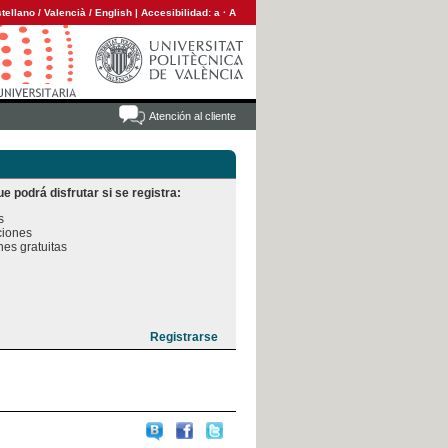
tellano
/
Valencià
/
English
|
Accesibilidad:
a
·
A
Atención al cliente
e podrá disfrutar si se registra:


iones

es gratuitas
