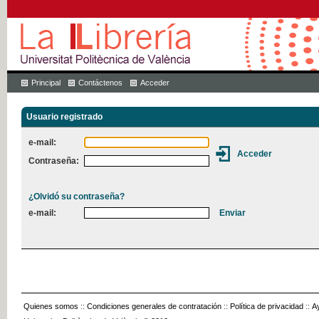
Principal
Contáctenos
Acceder
Usuario registrado
e-mail:
Contraseña:
¿Olvidó su contraseña?
e-mail:
Quienes somos
::
Condiciones generales de contratación
::
Política de privacidad
::
A