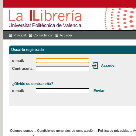
Principal
Contáctenos
Acceder
Usuario registrado
e-mail:
Contraseña:
¿Olvidó su contraseña?
e-mail:
Quienes somos
::
Condiciones generales de contratación
::
Política de privacidad
::
A