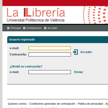
Principal
Contáctenos
Acceder
Usuario registrado
e-mail:
Contraseña:
¿Olvidó su contraseña?
e-mail:
Quienes somos
::
Condiciones generales de contratación
::
Política de privacidad
::
A