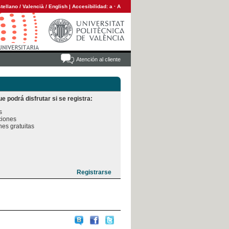
tellano
/
Valencià
/
English
|
Accesibilidad:
a
·
A
Atención al cliente
e podrá disfrutar si se registra:


iones

es gratuitas
