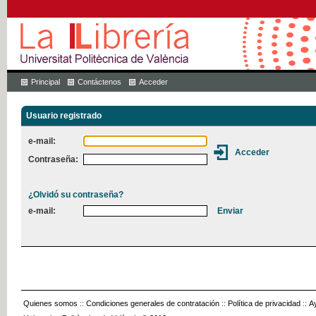
Principal
Contáctenos
Acceder
Usuario registrado
e-mail:
Contraseña:
¿Olvidó su contraseña?
e-mail:
Quienes somos
::
Condiciones generales de contratación
::
Política de privacidad
::
A