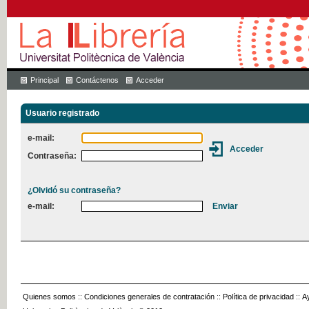
Principal
Contáctenos
Acceder
Usuario registrado
e-mail:
Contraseña:
¿Olvidó su contraseña?
e-mail:
Quienes somos
::
Condiciones generales de contratación
::
Política de privacidad
::
A