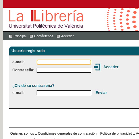
Principal
Contáctenos
Acceder
Usuario registrado
e-mail:
Contraseña:
¿Olvidó su contraseña?
e-mail:
Quienes somos
::
Condiciones generales de contratación
::
Política de privacidad
::
A