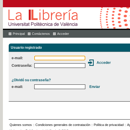
Principal
Contáctenos
Acceder
Usuario registrado
e-mail:
Contraseña:
¿Olvidó su contraseña?
e-mail:
Quienes somos
::
Condiciones generales de contratación
::
Política de privacidad
::
A