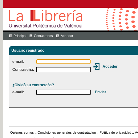
Principal
Contáctenos
Acceder
Usuario registrado
e-mail:
Contraseña:
¿Olvidó su contraseña?
e-mail:
Quienes somos
::
Condiciones generales de contratación
::
Política de privacidad
::
A